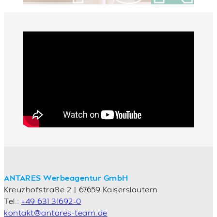
ANTARES Werbeagentur GmbH
Kreuzhofstraße 2 | 67659 Kaiserslautern
Tel.:
+49 631 31692-0
kontakt@antares-team.de